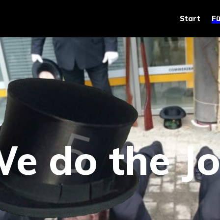
Start
Fü
e do the J