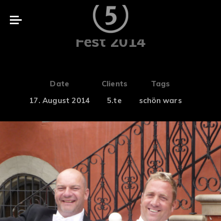
Schützenfest
Fest 2014
Date
Clients
Tags
17. August 2014
5.te
schön wars